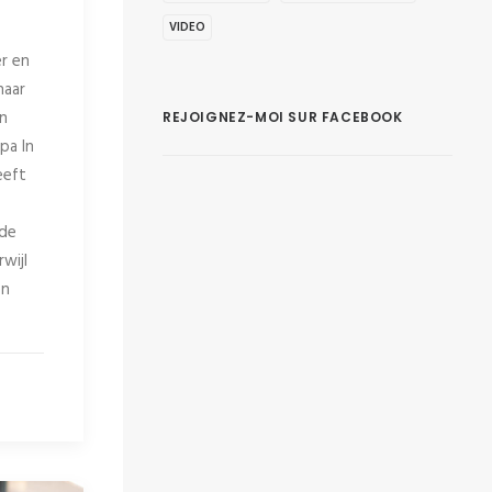
VIDEO
er en
haar
en
REJOIGNEZ-MOI SUR FACEBOOK
pa In
eeft
 de
wijl
en