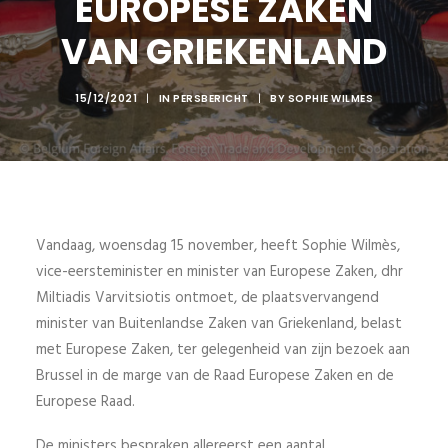
EUROPESE ZAKEN
VAN GRIEKENLAND
15/12/2021
|
IN
PERSBERICHT
|
BY
SOPHIE WILMES
Vandaag, woensdag 15 november, heeft Sophie Wilmès,
vice-eersteminister en minister van Europese Zaken, dhr
Miltiadis Varvitsiotis ontmoet, de plaatsvervangend
minister van Buitenlandse Zaken van Griekenland, belast
met Europese Zaken, ter gelegenheid van zijn bezoek aan
Brussel in de marge van de Raad Europese Zaken en de
Europese Raad.
De ministers bespraken allereerst een aantal