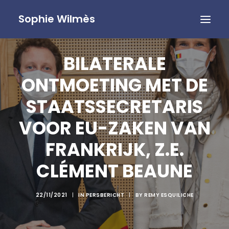
Sophie Wilmès
BILATERALE
ONTMOETING MET DE
STAATSSECRETARIS
VOOR EU-ZAKEN VAN
FRANKRIJK, Z.E.
CLÉMENT BEAUNE
22/11/2021
|
IN
PERSBERICHT
|
BY
REMY ESQUILICHE