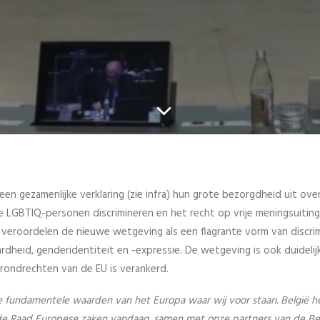
 een gezamenlijke verklaring (zie infra) hun grote bezorgdheid uit ove
LGBTIQ-personen discrimineren en het recht op vrije meningsuitin
veroordelen de nieuwe wetgeving als een flagrante vorm van discrim
eid, genderidentiteit en -expressie. De wetgeving is ook duidelijk 
grondrechten van de EU is verankerd.
fundamentele waarden van het Europa waar wij voor staan. België h
e Raad Europese zaken vandaag, samen met onze partners van de Be