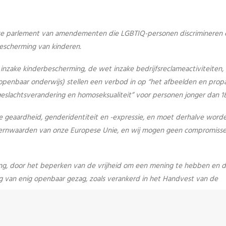
rse parlement van amendementen die LGBTIQ-personen discrimineren 
escherming van kinderen.
ake kinderbescherming, de wet inzake bedrijfsreclameactiviteiten,
penbaar onderwijs) stellen een verbod in op “het afbeelden en prop
eslachtsverandering en homoseksualiteit” voor personen jonger dan 18 
ele geaardheid, genderidentiteit en -expressie, en moet derhalve word
jn kernwaarden van onze Europese Unie, en wij mogen geen compromisse
, door het beperken van de vrijheid om een mening te hebben en de
 van enig openbaar gezag, zoals verankerd in het Handvest van de
hending van hun grondrecht op waardigheid, zoals vastgelegd in het 