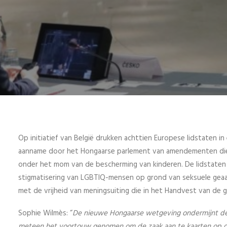
Op initiatief van België drukken achttien Europese lidstaten in
aanname door het Hongaarse parlement van amendementen die 
onder het mom van de bescherming van kinderen. De lidstaten 
stigmatisering van LGBTIQ-mensen op grond van seksuele geaardh
met de vrijheid van meningsuiting die in het Handvest van de 
Sophie Wilmès: “
De nieuwe Hongaarse wetgeving ondermijnt de 
meteen het voortouw genomen om de zaak aan te kaarten op d