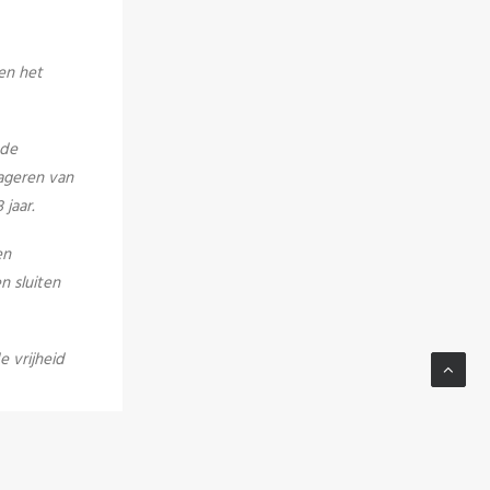
en het
 de
ageren van
jaar.
en
n sluiten
 vrijheid
EU-