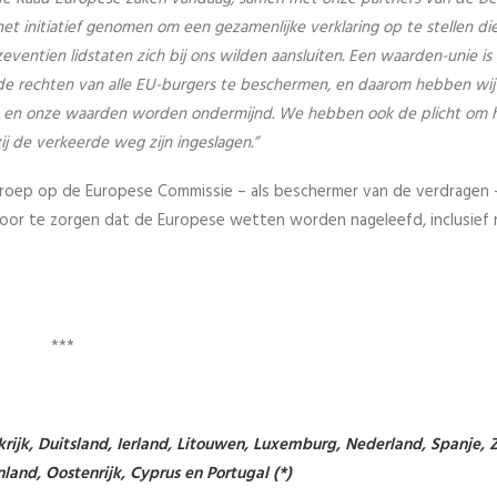
t initiatief genomen om een gezamenlijke verklaring op te stellen di
zeventien lidstaten zich bij ons wilden aansluiten. Een waarden-unie 
 de rechten van alle EU-burgers te beschermen, en daarom hebben wij 
n en onze waarden worden ondermijnd. We hebben ook de plicht om 
j de verkeerde weg zijn ingeslagen.”
eroep op de Europese Commissie – als beschermer van de verdragen –
voor te zorgen dat de Europese wetten worden nageleefd, inclusief 
***
krijk, Duitsland, Ierland, Litouwen, Luxemburg, Nederland, Spanje,
enland, Oostenrijk, Cyprus en Portugal (*)