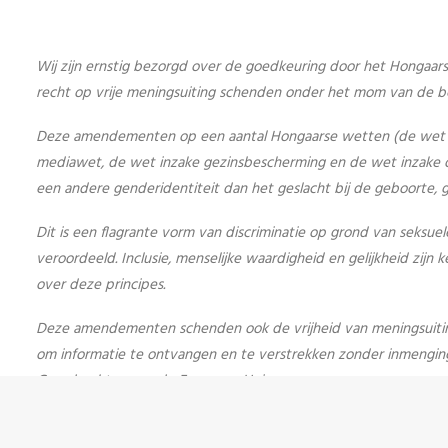
Wij zijn ernstig bezorgd over de goedkeuring door het Hongaa
recht op vrije meningsuiting schenden onder het mom van de b
Deze amendementen op een aantal Hongaarse wetten (de wet inz
mediawet, de wet inzake gezinsbescherming en de wet inzake o
een andere genderidentiteit dan het geslacht bij de geboorte, g
Dit is een flagrante vorm van discriminatie op grond van seksu
veroordeeld. Inclusie, menselijke waardigheid en gelijkheid zi
over deze principes.
Deze amendementen schenden ook de vrijheid van meningsuiting
om informatie te ontvangen en te verstrekken zonder inmenging
Grondrechten van de Europese Unie.
Het stigmatiseren van LGBTIQ-personen vormt een duidelijke sc