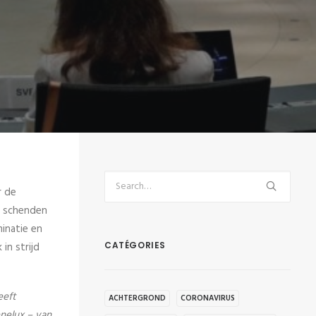
r de
g schenden
inatie en
in strijd
CATÉGORIES
eeft
ACHTERGROND
CORONAVIRUS
nelux – van