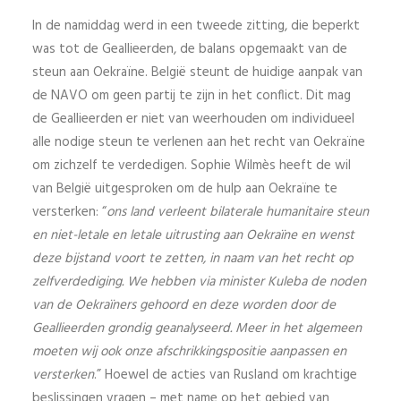
In de namiddag werd in een tweede zitting, die beperkt
was tot de Geallieerden, de balans opgemaakt van de
steun aan Oekraïne. België steunt de huidige aanpak van
de NAVO om geen partij te zijn in het conflict. Dit mag
de Geallieerden er niet van weerhouden om individueel
alle nodige steun te verlenen aan het recht van Oekraïne
om zichzelf te verdedigen. Sophie Wilmès heeft de wil
van België uitgesproken om de hulp aan Oekraïne te
versterken: “
ons land verleent bilaterale humanitaire steun
en niet-letale en letale uitrusting aan Oekraïne en wenst
deze bijstand voort te zetten, in naam van het recht op
zelfverdediging.
We hebben via minister Kuleba de noden
van de Oekraïners gehoord en deze worden door de
Geallieerden grondig geanalyseerd. Meer in het algemeen
moeten wij ook onze afschrikkingspositie aanpassen en
versterken
.” Hoewel de acties van Rusland om krachtige
beslissingen vragen – met name op het gebied van