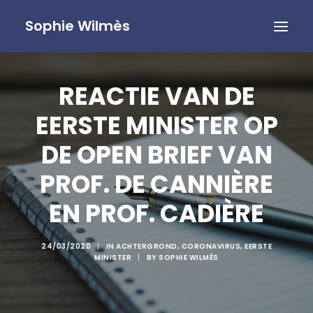
Sophie Wilmès
REACTIE VAN DE
EERSTE MINISTER OP
DE OPEN BRIEF VAN
PROF. DE CANNIÈRE
EN PROF. CADIÈRE
24/03/2020
|
IN
ACHTERGROND
,
CORONAVIRUS
,
EERSTE
MINISTER
|
BY
SOPHIE WILMÈS