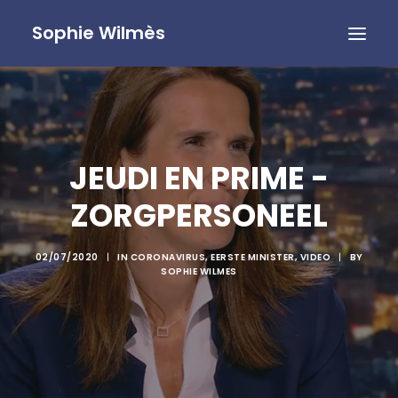
Sophie Wilmès
JEUDI EN PRIME -
ZORGPERSONEEL
02/07/2020
|
IN
CORONAVIRUS
,
EERSTE MINISTER
,
VIDEO
|
BY
SOPHIE WILMES