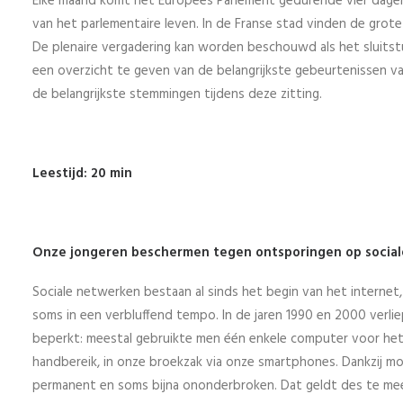
Elke maand komt het Europees Parlement gedurende vier dagen i
van het parlementaire leven. In de Franse stad vinden de grot
De plenaire vergadering kan worden beschouwd als het sluitstuk
een overzicht te geven van de belangrijkste gebeurtenissen va
de belangrijkste stemmingen tijdens deze zitting.
Leestijd: 20 min
Onze jongeren beschermen tegen ontsporingen op social
Sociale netwerken bestaan al sinds het begin van het internet,
soms in een verbluffend tempo. In de jaren 1990 en 2000 verlie
beperkt: meestal gebruikte men één enkele computer voor het h
handbereik, in onze broekzak via onze smartphones. Dankzij m
permanent en soms bijna ononderbroken. Dat geldt des te meer 