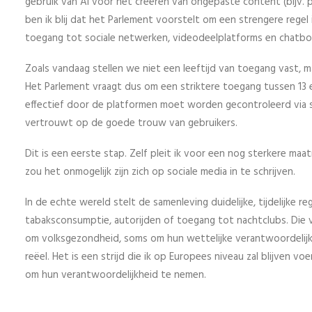
gebruik van AI voor het creëren van ongepaste content (bijv. po
ben ik blij dat het Parlement voorstelt om een strengere regel
toegang tot sociale netwerken, videodeelplatforms en chatbo
Zoals vandaag stellen we niet een leeftijd van toegang vast, m
Het Parlement vraagt dus om een striktere toegang tussen 13 e
effectief door de platformen moet worden gecontroleerd via s
vertrouwt op de goede trouw van gebruikers.
Dit is een eerste stap. Zelf pleit ik voor een nog sterkere maa
zou het onmogelijk zijn zich op sociale media in te schrijven.
In de echte wereld stelt de samenleving duidelijke, tijdelijke r
tabaksconsumptie, autorijden of toegang tot nachtclubs. Die 
om volksgezondheid, soms om hun wettelijke verantwoordelijkhe
reëel. Het is een strijd die ik op Europees niveau zal blijven v
om hun verantwoordelijkheid te nemen.