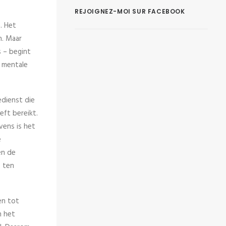
REJOIGNEZ-MOI SUR FACEBOOK
. Het
n. Maar
s – begint
 mentale
edienst die
eft bereikt.
vens is het
e
en de
s ten
en tot
n het