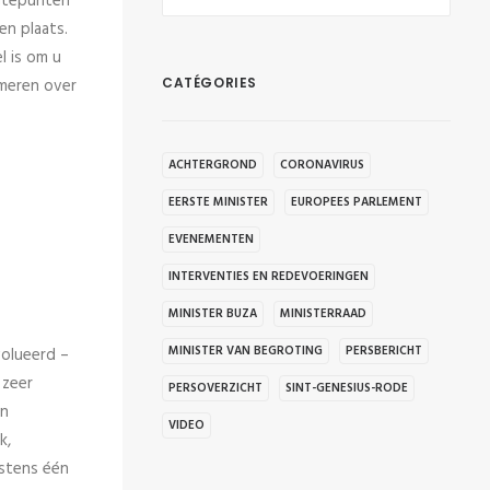
ogtepunten
en plaats.
l is om u
rmeren over
CATÉGORIES
ACHTERGROND
CORONAVIRUS
EERSTE MINISTER
EUROPEES PARLEMENT
EVENEMENTEN
INTERVENTIES EN REDEVOERINGEN
MINISTER BUZA
MINISTERRAAD
MINISTER VAN BEGROTING
PERSBERICHT
volueerd –
 zeer
PERSOVERZICHT
SINT-GENESIUS-RODE
en
VIDEO
k,
nstens één