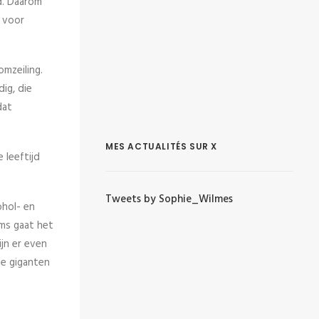
nd. Daarom
 voor
omzeiling.
ig, die
dat
MES ACTUALITÉS SUR X
 leeftijd
Tweets by Sophie_Wilmes
ohol- en
ms gaat het
jn er even
le giganten