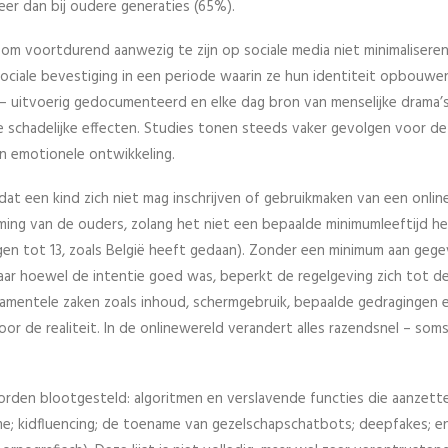
eer dan bij oudere generaties (65%).
om voortdurend aanwezig te zijn op sociale media niet minimaliseren
ciale bevestiging in een periode waarin ze hun identiteit opbouwe
 – uitvoerig gedocumenteerd en elke dag bron van menselijke drama’
 schadelijke effecten. Studies tonen steeds vaker gevolgen voor de
n emotionele ontwikkeling.
dat een kind zich niet mag inschrijven of gebruikmaken van een onlin
ing van de ouders, zolang het niet een bepaalde minimumleeftijd he
lagen tot 13, zoals België heeft gedaan). Zonder een minimum aan gege
aar hoewel de intentie goed was, beperkt de regelgeving zich tot d
amentele zaken zoals inhoud, schermgebruik, bepaalde gedragingen 
oor de realiteit. In de onlinewereld verandert alles razendsnel – som
g worden blootgesteld: algoritmen en verslavende functies die aanzett
me; kidfluencing; de toename van gezelschapschatbots; deepfakes; e