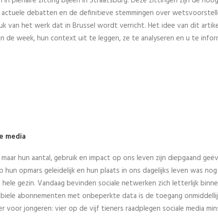
n plenaire zitting bijeen in Straatsburg. Deze zittingen zijn de ho
e actuele debatten en de definitieve stemmingen over wetsvoorstell
 van het werk dat in Brussel wordt verricht. Het idee van dit artike
n de week, hun context uit te leggen, ze te analyseren en u te info
e media
 maar hun aantal, gebruik en impact op ons leven zijn diepgaand geë
p hun opmars geleidelijk en hun plaats in ons dagelijks leven was nog
ele gezin. Vandaag bevinden sociale netwerken zich letterlijk binn
obiele abonnementen met onbeperkte data is de toegang onmiddellij
voor jongeren: vier op de vijf tieners raadplegen sociale media mi