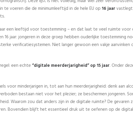
rnografisch). Deze lijst is niet volledig, maar wel zeer verontruste
 in te voeren die de minimumleeftijd in de hele EU op
16 jaar
vastlegt
ts.
aar een leeftijd voor toestemming – en dat laat te veel ruimte voor 
n 16 jaar: jongeren in deze groep hebben ouderlijke toestemming nod
terke verificatiesystemen. Niet langer gewoon een vakje aanvinken 
tregel: een echte
“digitale meerderjarigheid” op 15 jaar
. Onder deze
egels voor minderjarigen in, tot aan hun meerderjarigheid: denk aan alc
verboden bestaan niet voor het plezier; ze beschermen jongeren. So
id. Waarom zou dat anders zijn in de digitale ruimte? De gevaren zi
oeren. Bovendien blijft het essentieel druk uit te oefenen op de digita