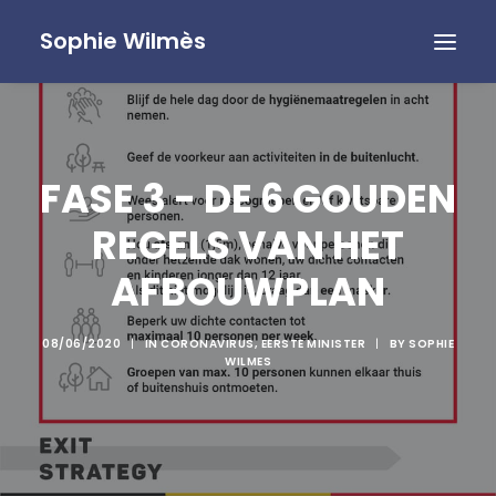
Sophie Wilmès
FASE 3 - DE 6 GOUDEN
REGELS VAN HET
AFBOUWPLAN
08/06/2020
|
IN
CORONAVIRUS
,
EERSTE MINISTER
|
BY
SOPHIE
WILMES