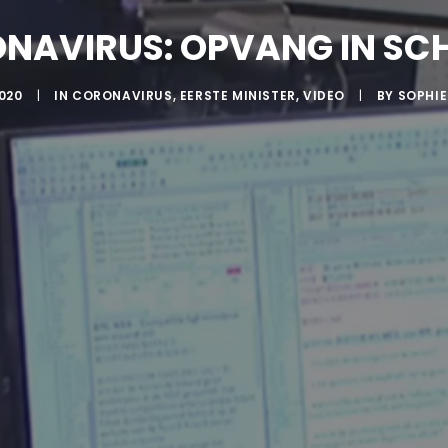
NAVIRUS: OPVANG IN SC
020
|
IN
CORONAVIRUS
,
EERSTE MINISTER
,
VIDEO
|
BY
SOPHIE