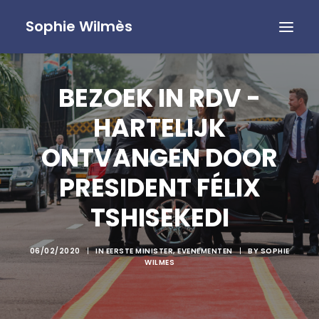
Sophie Wilmès
BEZOEK IN RDV -
HARTELIJK
ONTVANGEN DOOR
PRESIDENT FÉLIX
TSHISEKEDI
06/02/2020
|
IN
EERSTE MINISTER
,
EVENEMENTEN
|
BY
SOPHIE
WILMES