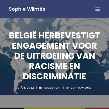
Sophie Wilmès
BELGIË HERBEVESTIGT
ENGAGEMENT VOOR
DE UITROEIING VAN
RACISME EN
DISCRIMINATIE
21/03/2022
|
IN
PERSBERICHT
|
BY
SOPHIE WILMES