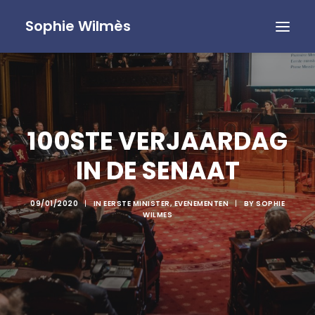
Sophie Wilmès
100STE VERJAARDAG
IN DE SENAAT
09/01/2020
|
IN
EERSTE MINISTER
,
EVENEMENTEN
|
BY
SOPHIE
WILMES