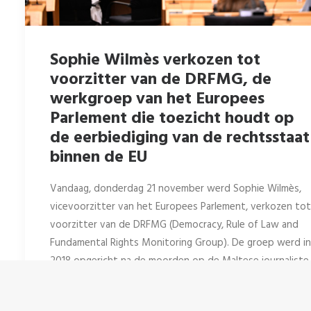
Sophie Wilmès verkozen tot
voorzitter van de DRFMG, de
werkgroep van het Europees
Parlement die toezicht houdt op
de eerbiediging van de rechtsstaat
binnen de EU
Vandaag, donderdag 21 november werd Sophie Wilmès,
vicevoorzitter van het Europees Parlement, verkozen tot
voorzitter van de DRFMG (Democracy, Rule of Law and
Fundamental Rights Monitoring Group). De groep werd in
2018 opgericht na de moorden op de Maltese journaliste
Daphne Caruana Galizia en de Slowaakse journalist Jan
Kuciak en zijn verloofde. Na deze verschrikkelijke