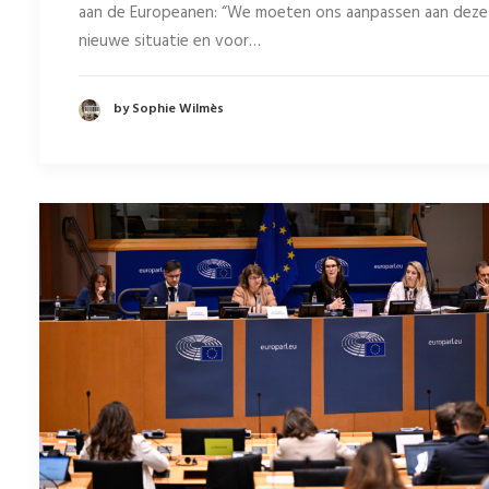
aan de Europeanen: “We moeten ons aanpassen aan deze
nieuwe situatie en voor…
by Sophie Wilmès