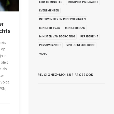
EERSTE MINISTER
EUROPEES PARLEMENT
EVENEMENTEN
INTERVENTIES EN REDEVOERINGEN
er
MINISTER BUZA
MINISTERRAAD
chts
MINISTER VAN BEGROTING
PERSBERICHT
lmès
PERSOVERZICHT
SINT-GENESIUS-RODE
n op
VIDEO
n in
 pleit
s als
REJOIGNEZ-MOI SUR FACEBOOK
ter
 volgt:
ESN,