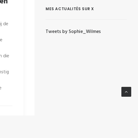
yen
MES ACTUALITÉS SUR X
j de
Tweets by Sophie_Wilmes
we
n die
mstig
e