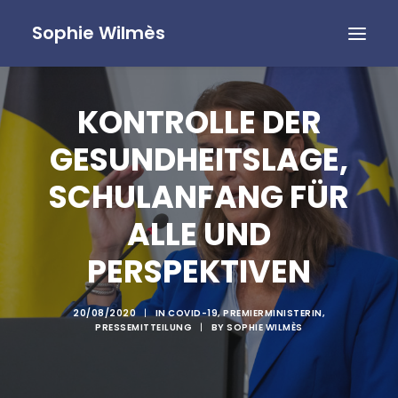
Sophie Wilmès
KONTROLLE DER
GESUNDHEITSLAGE,
SCHULANFANG FÜR
ALLE UND
PERSPEKTIVEN
20/08/2020
|
IN
COVID-19
,
PREMIERMINISTERIN
,
PRESSEMITTEILUNG
|
BY
SOPHIE WILMÈS