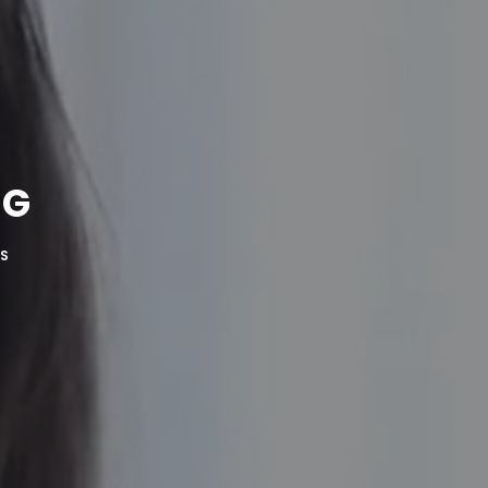
NG
ES