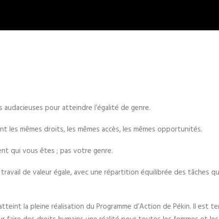
 audacieuses pour atteindre l’égalité de genre.
nt les mêmes droits, les mêmes accès, les mêmes opportunités.
ent qui vous êtes ; pas votre genre.
vail de valeur égale, avec une répartition équilibrée des tâches q
 atteint la pleine réalisation du Programme d’Action de Pékin. Il est 