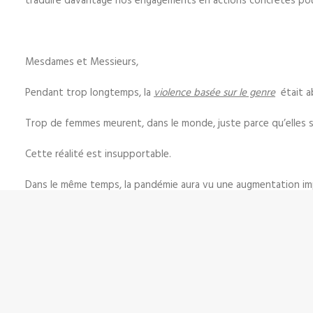
traduire davantage nos engagements en actions concrètes pour f
Mesdames et Messieurs,
Pendant trop longtemps, la
violence basée sur le genre
était ab
Trop de femmes meurent, dans le monde, juste parce qu’elles
Cette réalité est insupportable.
Dans le même temps, la pandémie aura vu une augmentation impo
et de harcèlement, sans parler de violence en ligne.
Le plein accès à la
santé et aux droits sexuels et reproductifs
de
Plus globalement, les
discriminations, les stéréotypes et le sexi
privée au lieu de travail en passant par le monde numérique et l