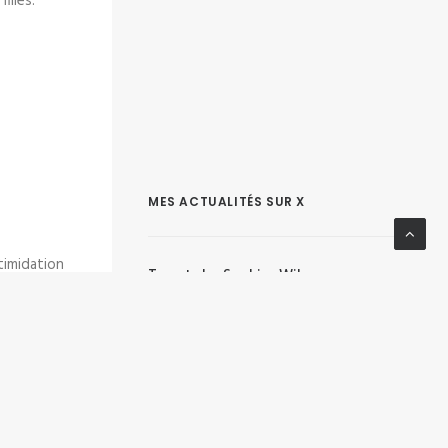
illes.
MES ACTUALITÉS SUR X
timidation
Tweets by Sophie_Wilmes
phère