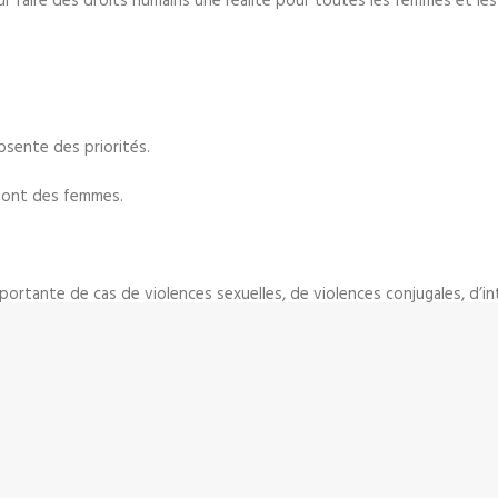
aire des droits humains une réalité pour toutes les femmes et les f
sente des priorités.
 sont des femmes.
rtante de cas de violences sexuelles, de violences conjugales, d’in
meure essentiel.
sme
doivent être combattus dans tous les domaines de la vie, de la s
es formes émergentes d’intelligence artificielle.