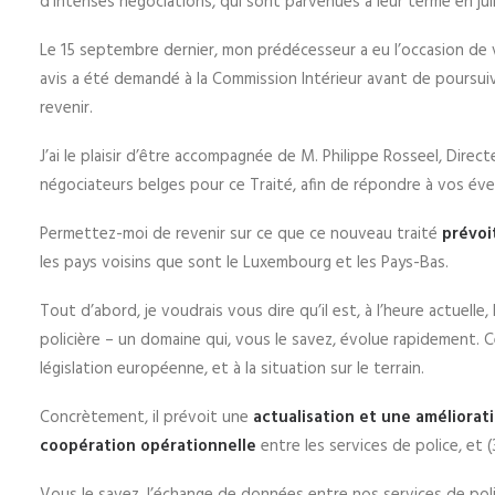
d’intenses négociations, qui sont parvenues à leur terme en jui
Le 15 septembre dernier, mon prédécesseur a eu l’occasion de vo
avis a été demandé à la Commission Intérieur avant de poursuiv
revenir.
J’ai le plaisir d’être accompagnée de M. Philippe Rosseel, Direct
négociateurs belges pour ce Traité, afin de répondre à vos éve
Permettez-moi de revenir sur ce que ce nouveau traité
prévoi
les pays voisins que sont le Luxembourg et les Pays-Bas.
Tout d’abord, je voudrais vous dire qu’il est, à l’heure actuell
policière – un domaine qui, vous le savez, évolue rapidement. 
législation européenne, et à la situation sur le terrain.
Concrètement, il prévoit une
actualisation et une améliorat
coopération opérationnelle
entre les services de police, et 