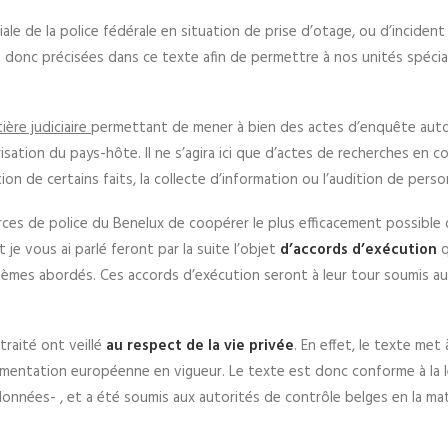
ale de la police fédérale en situation de prise d’otage, ou d’incident 
 donc précisées dans ce texte afin de permettre à nos unités spécial
ière judiciaire
permettant de mener à bien des actes d’enquête au
sation du pays-hôte. Il ne s’agira ici que d’actes de recherches en c
ion de certains faits, la collecte d’information ou l’audition de pers
es de police du Benelux de coopérer le plus efficacement possible 
t je vous ai parlé feront par la suite l’objet
d’accords d’exécution
q
thèmes abordés. Ces accords d’exécution seront à leur tour soumis au
traité ont veillé
au respect de la vie privée
. En effet, le texte met 
ementation européenne en vigueur. Le texte est donc conforme à la l
onnées- , et a été soumis aux autorités de contrôle belges en la ma