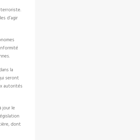
terroriste.
es d’agir
tonomes
onformité
onnes.
dans la
ui seront
x autorités
à jour le
égislation
tière, dont