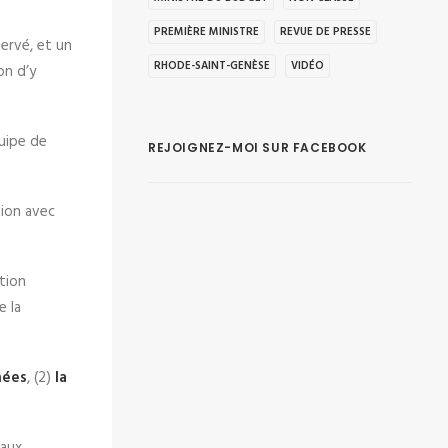
PREMIÈRE MINISTRE
REVUE DE PRESSE
servé, et un
RHODE-SAINT-GENÈSE
VIDÉO
on d’y
quipe de
REJOIGNEZ-MOI SUR FACEBOOK
ion avec
ation
e la
nées
, (2)
la