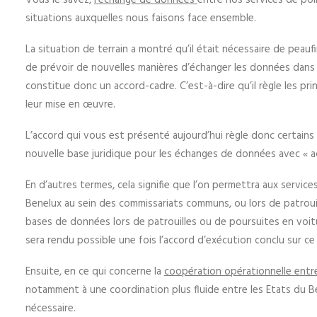
Vous le savez,
l’échange de données
entre nos services de poli
situations auxquelles nous faisons face ensemble.
La situation de terrain a montré qu’il était nécessaire de peau
de prévoir de nouvelles manières d’échanger les données dans 
constitue donc un accord-cadre. C’est-à-dire qu’il règle les p
leur mise en œuvre.
L’accord qui vous est présenté aujourd’hui règle donc certains
nouvelle base juridique pour les échanges de données avec « ac
En d’autres termes, cela signifie que l’on permettra aux servic
Benelux au sein des commissariats communs, ou lors de patroui
bases de données lors de patrouilles ou de poursuites en voitu
sera rendu possible une fois l’accord d’exécution conclu sur ce
Ensuite, en ce qui concerne la
coopération opérationnelle entre
notamment à une coordination plus fluide entre les Etats du B
nécessaire.