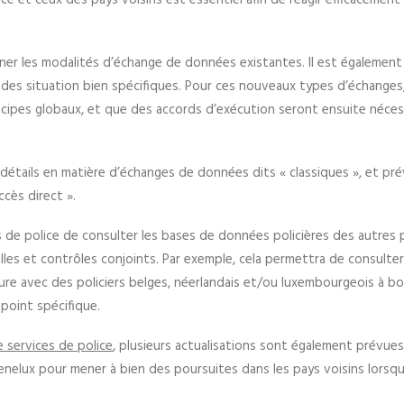
ce et ceux des pays voisins est essentiel afin de réagir efficacement
finer les modalités d’échange de données existantes. Il est également
des situation bien spécifiques. Pour ces nouveaux types d’échanges, 
rincipes globaux, et que des accords d’exécution seront ensuite néces
 détails en matière d’échanges de données dits « classiques », et pr
cès direct ».
es de police de consulter les bases de données policières des autres
lles et contrôles conjoints. Par exemple, cela permettra de consulte
re avec des policiers belges, néerlandais et/ou luxembourgeois à bo
 point spécifique.
 services de police
, plusieurs actualisations sont également prévues
enelux pour mener à bien des poursuites dans les pays voisins lorsqu