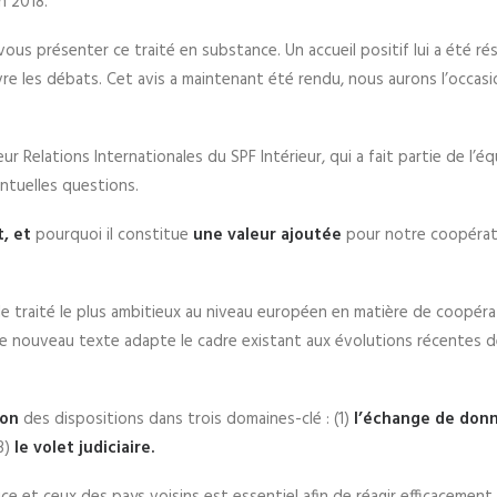
n 2018.
us présenter ce traité en substance. Un accueil positif lui a été ré
re les débats. Cet avis a maintenant été rendu, nous aurons l’occasi
eur Relations Internationales du SPF Intérieur, qui a fait partie de l’é
ntuelles questions.
t, et
pourquoi il constitue
une valeur ajoutée
pour notre coopérat
e, le traité le plus ambitieux au niveau européen en matière de coopér
Ce nouveau texte adapte le cadre existant aux évolutions récentes d
ion
des dispositions dans trois domaines-clé : (1)
l’échange de don
(3)
le volet judiciaire.