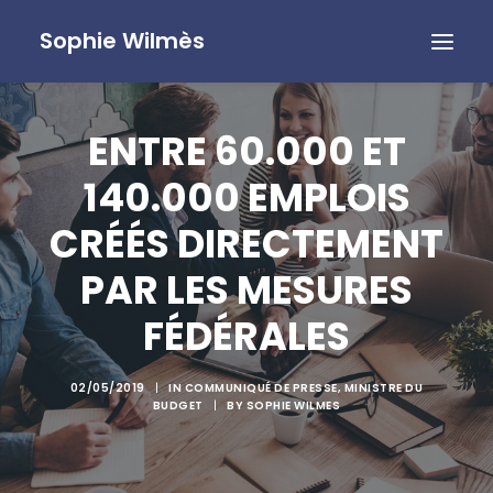
Sophie Wilmès
ENTRE 60.000 ET
140.000 EMPLOIS
CRÉÉS DIRECTEMENT
PAR LES MESURES
FÉDÉRALES
02/05/2019
|
IN
COMMUNIQUÉ DE PRESSE
,
MINISTRE DU
BUDGET
|
BY
SOPHIE WILMES