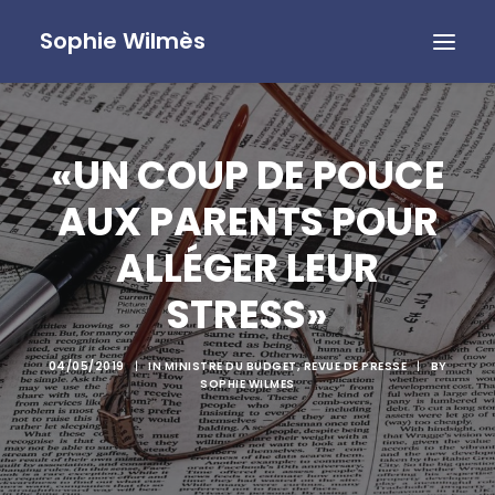
Sophie Wilmès
«UN COUP DE POUCE
AUX PARENTS POUR
ALLÉGER LEUR
STRESS»
04/05/2019
|
IN
MINISTRE DU BUDGET
,
REVUE DE PRESSE
|
BY
SOPHIE WILMES