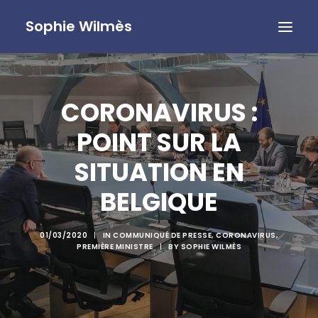
Sophie Wilmès
CORONAVIRUS :
POINT SUR LA
SITUATION EN
BELGIQUE
01/03/2020
|
IN
COMMUNIQUÉ DE PRESSE
,
CORONAVIRUS
,
PREMIÈRE MINISTRE
|
BY
SOPHIE WILMÈS