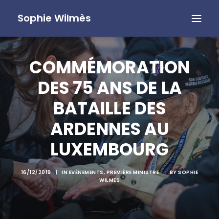
Sophie Wilmès
COMMÉMORATION
DES 75 ANS DE LA
BATAILLE DES
ARDENNES AU
LUXEMBOURG
16/12/2019
|
IN
EVÉNEMENTS
,
PREMIÈRE MINISTRE
|
BY
SOPHIE
WILMES