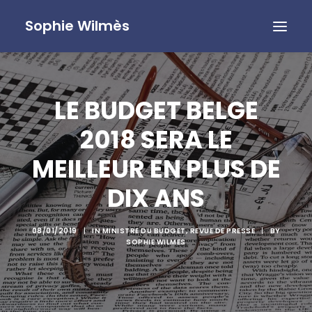
Sophie Wilmès
LE BUDGET BELGE
2018 SERA LE
MEILLEUR EN PLUS DE
DIX ANS
08/01/2019
|
IN
MINISTRE DU BUDGET
,
REVUE DE PRESSE
|
BY
SOPHIE WILMES