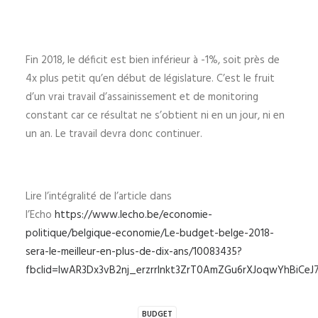
Fin 2018, le déficit est bien inférieur à -1%, soit près de
4x plus petit qu’en début de législature. C’est le fruit
d’un vrai travail d’assainissement et de monitoring
constant car ce résultat ne s’obtient ni en un jour, ni en
un an. Le travail devra donc continuer.
Lire l’intégralité de l’article dans
l’Echo
https://www.lecho.be/economie-
politique/belgique-economie/Le-budget-belge-2018-
sera-le-meilleur-en-plus-de-dix-ans/10083435?
fbclid=IwAR3Dx3vB2nj_erzrrlnkt3ZrT0AmZGu6rXJoqwYhBiC
BUDGET