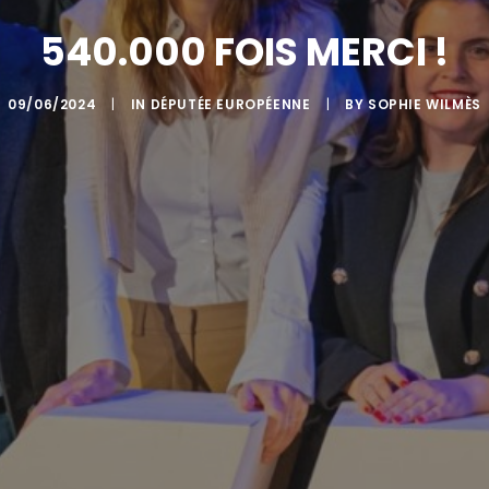
540.000 FOIS MERCI !
09/06/2024
|
IN
DÉPUTÉE EUROPÉENNE
|
BY
SOPHIE WILMÈS